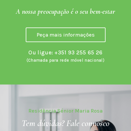
A nossa preocupação é o seu bem-estar
Peça mais informações
Ou ligue:
+351 93 255 65 26
(Chamada para rede móvel nacional)
Residência Sénior Maria Rosa
Tem dúvidas? Fale connosco